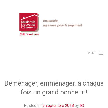
Skip
to
content
MENU
JE DONNE À SNL
LE PROJET SNL
Déménager, emménager, à chaque
fois un grand bonheur !
NOS ACTUALITÉS
ESPACE « MEMBRES »
Posted on
9 septembre 2018
by
DD