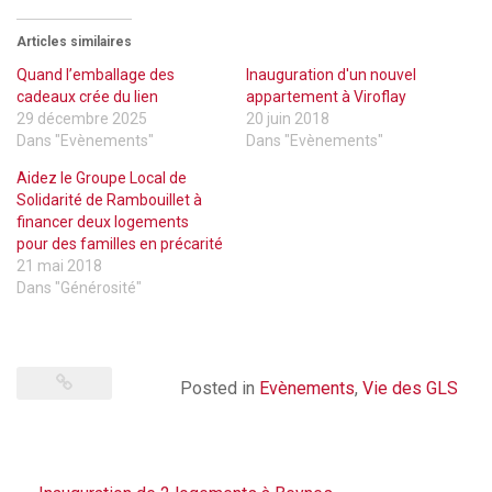
e-
mail
à
Articles similaires
un
ami(ouvre
dans
Quand l’emballage des
Inauguration d'un nouvel
une
cadeaux crée du lien
appartement à Viroflay
nouvelle
fenêtre)
29 décembre 2025
20 juin 2018
Dans "Evènements"
Dans "Evènements"
Aidez le Groupe Local de
Solidarité de Rambouillet à
financer deux logements
pour des familles en précarité
21 mai 2018
Dans "Générosité"
Posted in
Evènements
,
Vie des GLS