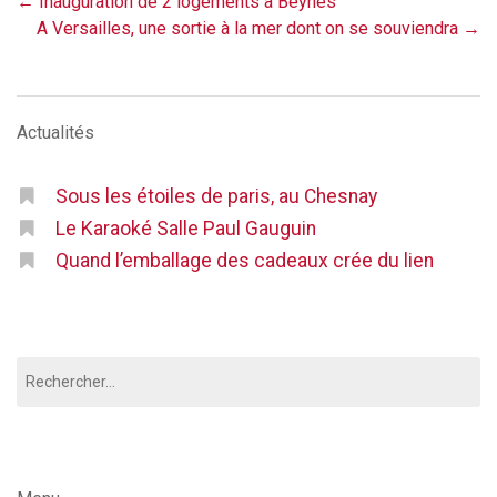
Post
←
Inauguration de 2 logements à Beynes
navigation
A Versailles, une sortie à la mer dont on se souviendra
→
Actualités
Sous les étoiles de paris, au Chesnay
Le Karaoké Salle Paul Gauguin
Quand l’emballage des cadeaux crée du lien
Rechercher :