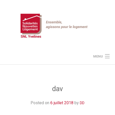
Skip
to
content
MENU
JE DONNE À SNL
LE PROJET SNL
dav
NOS ACTUALITÉS
Posted on
6 juillet 2018
by
DD
ESPACE « MEMBRES »