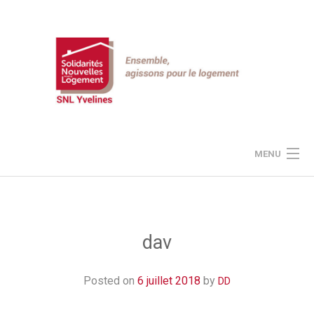
Skip
to
content
MENU
JE DONNE À SNL
LE PROJET SNL
dav
NOS ACTUALITÉS
Posted on
6 juillet 2018
by
DD
ESPACE « MEMBRES »