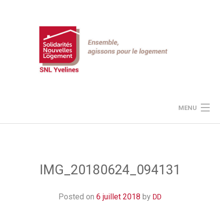
Skip
to
content
MENU
JE DONNE À SNL
LE PROJET SNL
IMG_20180624_094131
NOS ACTUALITÉS
Posted on
6 juillet 2018
by
DD
ESPACE « MEMBRES »