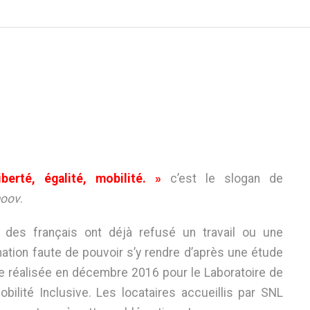
VIE ASSOCIATIVE
COMMUNICATION
FINANCES
SUPPORT/ADMINISTRATION
ETAT DES MISES À JOUR
CONTACT
berté, égalité, mobilité. »
c’est le slogan de
oov
.
 des français ont déjà refusé un travail ou une
ation faute de pouvoir s’y rendre d’après une étude
e réalisée en décembre 2016 pour le Laboratoire de
obilité Inclusive. Les locataires accueillis par SNL