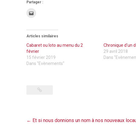
Partager :
Cliquez
pour
envoyer
par
e-
mail
à
Articles similaires
un
ami(ouvre
dans
Cabaret ou loto au menu du 2
Chronique d'un
une
février
29 avril 2018
nouvelle
fenêtre)
15 février 2019
Dans "Evènemen
Dans "Evènements"
Post
←
Et si nous donnions un nom à nos nouveaux loca
navigation