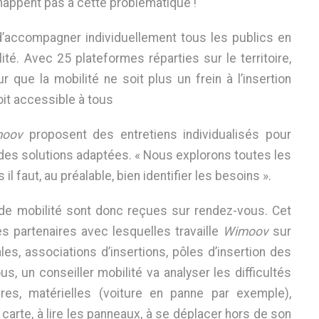
happent pas à cette problématique !
’accompagner individuellement tous les publics en
lité. Avec 25 plateformes réparties sur le territoire,
ur que la mobilité ne soit plus un frein à l’insertion
oit accessible à tous
moov
proposent des entretiens individualisés pour
r des solutions adaptées. « Nous explorons toutes les
l faut, au préalable, bien identifier les besoins ».
de mobilité sont donc reçues sur rendez-vous. Cet
es partenaires avec lesquelles travaille
Wimoov
sur
les, associations d’insertions, pôles d’insertion des
s, un conseiller mobilité va analyser les difficultés
ères, matérielles (voiture en panne par exemple),
e carte, à lire les panneaux, à se déplacer hors de son