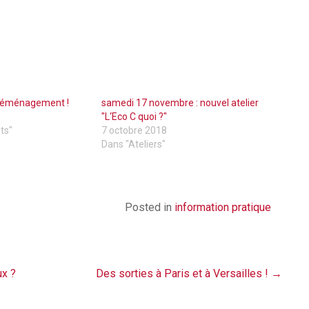
 déménagement !
samedi 17 novembre : nouvel atelier
"L‘Eco C quoi ?"
ts"
7 octobre 2018
Dans "Ateliers"
Posted in
information pratique
ux ?
Des sorties à Paris et à Versailles !
→