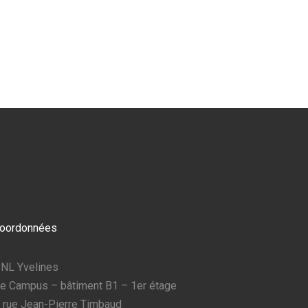
oordonnées
NL Yvelines
e Campus – bâtiment B1 – 1er étage
 rue Jean-Pierre Timbaud