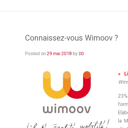
Connaissez-vous Wimoov ?
Posted on
29 mai 2018
by
DD
« Li
Wim
23%
form
Elab
la M